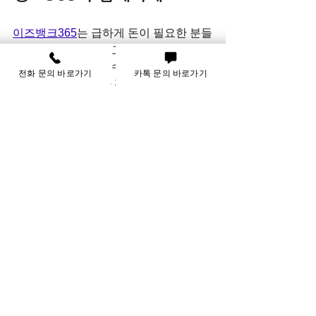
이즈뱅크365
는 급하게 돈이 필요한 분들
이 언제 어디서든 쉽고 안전하게 신용카
드를 현금으로 바꿀 수 있도록 돕고 있습
전화 문의 바로가기
카톡 문의 바로가기
니다. 최저 수수료와 편리한 할부 서비스
를 제공하며, 고객들이 믿고 찾을 수 있
는 대표적인 현금화 업체가 되는 것이 목
표입니다.
신속한 현금 지급
: 3분 이내 현금 수
령 가능  
최저 수수료 보장
: 부담 없는 비용으
로 이용 가능  
부분 무이자 할부
: 최대 12개월까지 
할부 지원  
신용 점수 걱정 없음
: 신용 조회 기
록 없이 안전 거래